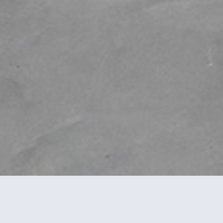
Era desejado um hotel de montanha com
charme minimalista, em tons neutros e
acolhedor, que vivesse das madeiras e